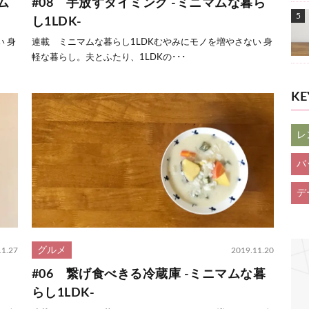
ム
#08 手放すタイミング -ミニマムな暮ら
し1LDK-
 身
連載 ミニマムな暮らし1LDKむやみにモノを増やさない 身
軽な暮らし。夫とふたり、1LDKの･･･
K
レ
バ
デ
グルメ
11.27
2019.11.20
#06 繋げ食べきる冷蔵庫 -ミニマムな暮
らし1LDK-