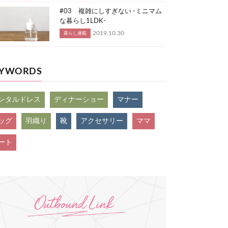
#03 複雑にしすぎない -ミニマム
な暮らし1LDK-
2019.10.30
暮らし連載
EYWORDS
ンタルドレス
ディナーショー
マナー
ッグ
羽織り
靴
アクセサリー
ママ
ート