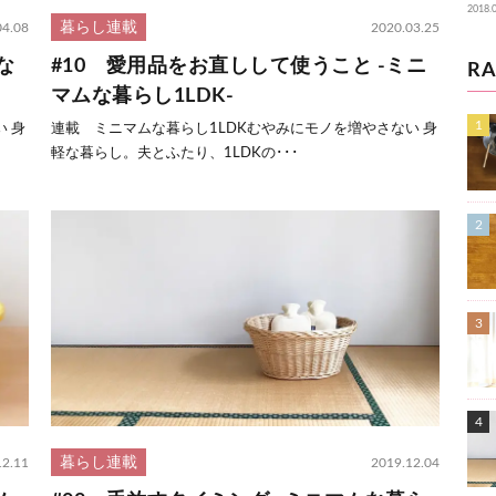
2018.
暮らし連載
04.08
2020.03.25
な
#10 愛用品をお直しして使うこと -ミニ
RA
マムな暮らし1LDK-
 身
連載 ミニマムな暮らし1LDKむやみにモノを増やさない 身
軽な暮らし。夫とふたり、1LDKの･･･
暮らし連載
12.11
2019.12.04