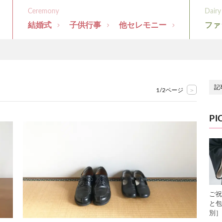
結婚式
子供行事
他セレモニー
ファ
>
1/2ページ
PI
ご祝
と包
別］