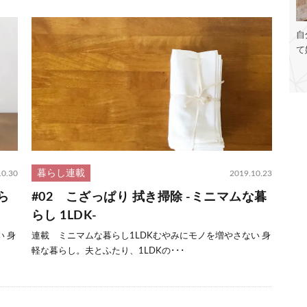
自
て
暮らし連載
10.30
2019.10.23
ら
#02 こざっぱり 拭き掃除 -ミニマムな暮
らし 1LDK-
 身
連載 ミニマムな暮らし1LDKむやみにモノを増やさない 身
軽な暮らし。夫とふたり、1LDKの･･･