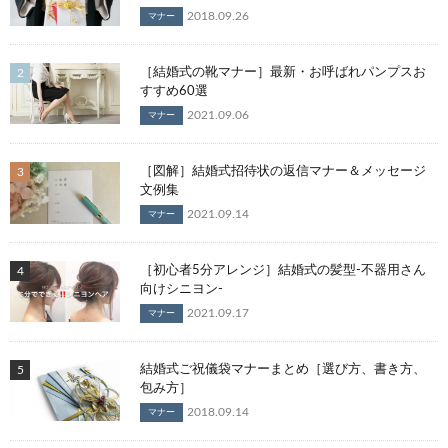
2018.09.26
マナー
［結婚式の靴マナー］最新・お呼ばれパンプスお
すすめ60選
2021.09.06
マナー
［図解］結婚式招待状の返信マナー＆メッセージ
文例集
2021.09.14
マナー
［初心者5分アレンジ］結婚式の髪型-不器用さん
向けシニヨン-
2021.09.17
マナー
結婚式ご祝儀袋マナーまとめ［選び方、書き方、
包み方］
2018.09.14
マナー