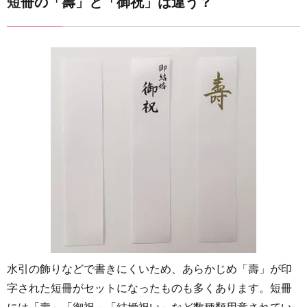
短冊の「壽」と「御祝」は違う？
の折り
方
12
ご祝儀
は袱紗
に入れ
る
13
トレン
ドのド
レスも
パーテ
ィ小物
もすぐ
揃
う！
水引の飾りなどで書きにくいため、あらかじめ「壽」が印
レンタ
ルなら
字された短冊がセットになったものも多くあります。短冊
Cariru