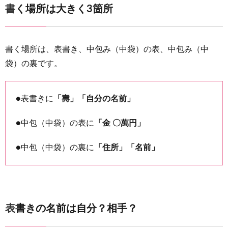
書く場所は大きく3箇所
5
表書
き、夫
婦連名
書く場所は、表書き、中包み（中袋）の表、中包み（中
の場合
袋）の裏です。
は？
6
●表書きに
「壽」「自分の名前」
表書
き、4
●中包（中袋）の表に
「金 〇萬円」
名以上
の場合
は？
●中包（中袋）の裏に
「住所」「名前」
7
4名以
上 別
紙の書
表書きの名前は自分？相手？
き方