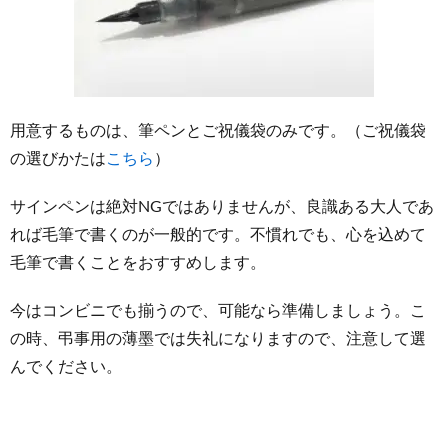
3
表書き
の名前
は自
分？相
手？
用意するものは、筆ペンとご祝儀袋のみです。
（ご祝儀袋
4
の選びかたは
こちら
）
短冊の
「壽」
サインペンは絶対NGではありませんが、良識ある大人であ
と「御
れば毛筆で書くのが一般的です。不慣れでも、心を込めて
祝」は
毛筆で書くことをおすすめします。
違う？
4.1
今はコンビニでも揃うので、可能なら準備しましょう。
こ
英字や
の時、弔事用の薄墨では失礼になりますので、注意して選
現代文
んでください。
字はカ
ジュア
ルな印
象に