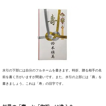
8
中包み
（中
袋）の
書き方
9
お金の
向きは
肖像画
が表＆
上向き
10
水引の下部には自分のフルネームを書きます。時折、贈る相手の名
水引は
前を書く方がいますが間違いです。また、
水引の上部には「壽」を
外さな
書きましょう。
くても
これは「寿」の旧字です。
包める
11
中包み