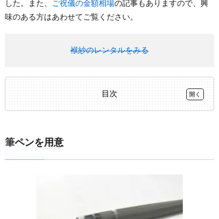
した。また、
ご祝儀の金額相場
の記事もありますので、興
味のある方はあわせてご覧ください。
袱紗のレンタルをみる
目次
1
筆ペン
を用意
筆ペンを用意
2
書く場
所は大
きく3
箇所