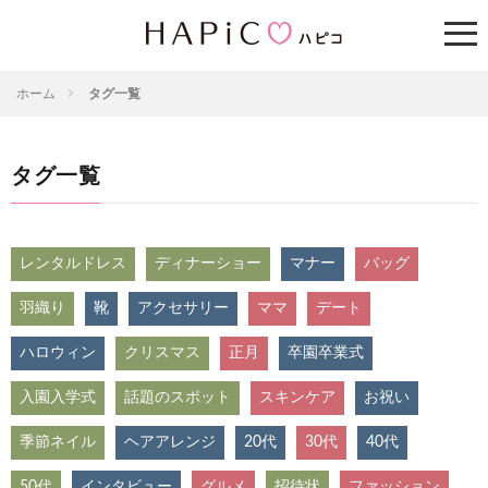
ホーム
タグ一覧
タグ一覧
レンタルドレス
ディナーショー
マナー
バッグ
羽織り
靴
アクセサリー
ママ
デート
ハロウィン
クリスマス
正月
卒園卒業式
入園入学式
話題のスポット
スキンケア
お祝い
季節ネイル
ヘアアレンジ
20代
30代
40代
50代
インタビュー
グルメ
招待状
ファッション