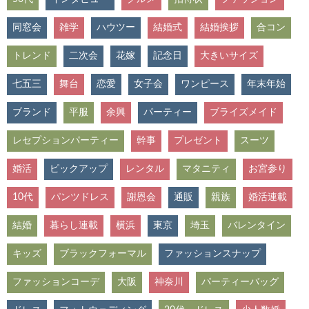
同窓会
雑学
ハウツー
結婚式
結婚挨拶
合コン
トレンド
二次会
花嫁
記念日
大きいサイズ
七五三
舞台
恋愛
女子会
ワンピース
年末年始
ブランド
平服
余興
パーティー
ブライズメイド
レセプションパーティー
幹事
プレゼント
スーツ
婚活
ピックアップ
レンタル
マタニティ
お宮参り
10代
パンツドレス
謝恩会
通販
親族
婚活連載
結婚
暮らし連載
横浜
東京
埼玉
バレンタイン
キッズ
ブラックフォーマル
ファッションスナップ
ファッションコーデ
大阪
神奈川
パーティーバッグ