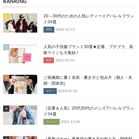
RANKING
20～30代のための人気レディースアパレルブラン
ド34選
2020.10.13
20代
人気の子供服ブランド30選★定番、プチプラ、高
級ラインも大集結！
2022.03.16
ママ
ご祝儀袋に書く名前・書き方と包み方［個人・夫
婦・団体別］
2018.09.26
マナー
［定番＆人気］20代30代のメンズアパレルブラン
ド34選
2021.11.06
トレンド