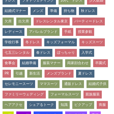
ドレス
フォトウェディング
20代 ドレス
少人数婚
結婚式マナー
メンズ
準備
持ち物
秋ドレス
欠席
出欠席
ドレスレンタル東京
パーティードレス
レディース
アパレルブランド
手紙
授業参観
学校行事
冬ドレス
キッズフォーマル
キッズスーツ
七五三レンタル
春ドレス
ぽっちゃり
入学式
食事会
結婚準備
服装マナー
両家顔合わせ
卒園式
PR
引越
新生活
メンズブランド
夏ドレス
セレモニースーツ
ママスーツ
通販ドレス
結婚式子供
ファミリーウェディング
フォーマルスーツ
親族服装
ヘアアクセ
シェアるトーク
知識
ピクアップ
喪服