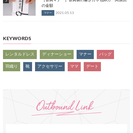
［香典マナー］香典袋の書き方や包み方・関係別
の金額
2021.05.13
マナー
KEYWORDS
レンタルドレス
ディナーショー
マナー
バッグ
羽織り
靴
アクセサリー
ママ
デート