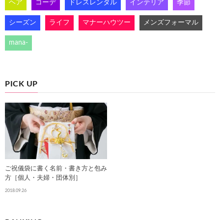
ヘア
コーデ
ドレスレンタル
インテリア
季節
シーズン
ライフ
マナーハウツー
メンズフォーマル
mana-
PICK UP
ご祝儀袋に書く名前・書き方と包み
方［個人・夫婦・団体別］
2018.09.26