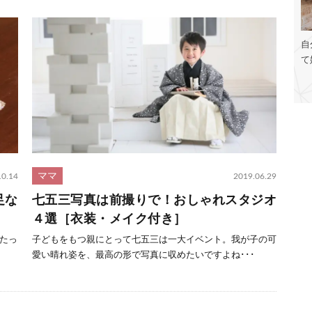
自
て
ママ
10.14
2019.06.29
足な
七五三写真は前撮りで！おしゃれスタジオ
４選［衣装・メイク付き］
たっ
子どもをもつ親にとって七五三は一大イベント。我が子の可
愛い晴れ姿を、最高の形で写真に収めたいですよね･･･