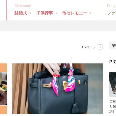
結婚式
子供行事
他セレモニー
ファ
>
1/2ページ
PI
ご祝
と包
別］