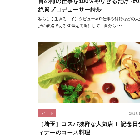
目の前の仕事を100％やりきるだけ -#0
絶景プロデューサー詩歩-
私らしく生きる インタビュー#02仕事や結婚などの人
択の岐路である30歳を間近にして、自分ら･･･
デート
2019.
［埼玉］コスパ抜群な人気店！ 記念日
ィナーのコース料理