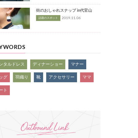
街のおしゃれスナップ in代官山
2019.11.06
話題のスポット
EYWORDS
ンタルドレス
ディナーショー
マナー
ッグ
羽織り
靴
アクセサリー
ママ
ート