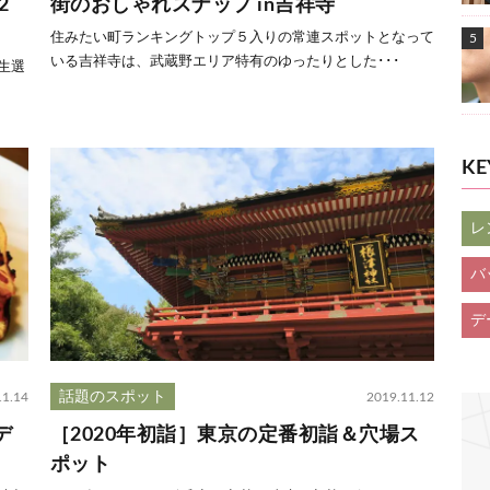
2
街のおしゃれスナップ in吉祥寺
住みたい町ランキングトップ５入りの常連スポットとなって
いる吉祥寺は、武蔵野エリア特有のゆったりとした･･･
生選
K
レ
バ
デ
話題のスポット
11.14
2019.11.12
デ
［2020年初詣］東京の定番初詣＆穴場ス
ポット