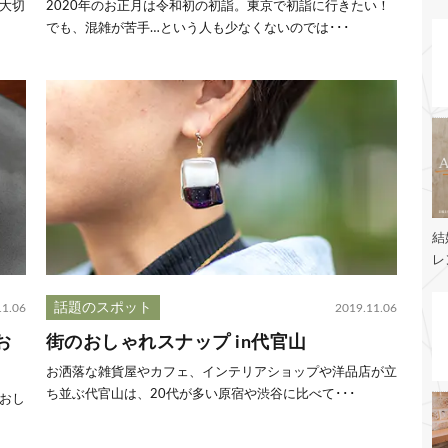
大切
2020年のお正月は令和初の初詣。東京で初詣に行きたい！
でも、混雑が苦手…という人も少なくないのでは･･･
結
レ
話題のスポット
11.06
2019.11.06
お
街のおしゃれスナップ in代官山
お洒落な雑貨屋やカフェ、インテリアショップや洋品店が立
ち並ぶ代官山は、20代が多い原宿や渋谷に比べて･･･
おし