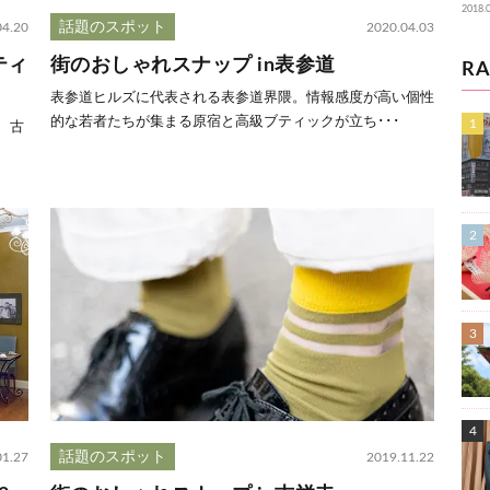
2018.
話題のスポット
04.20
2020.04.03
ティ
街のおしゃれスナップ in表参道
RA
表参道ヒルズに代表される表参道界隈。情報感度が高い個性
的な若者たちが集まる原宿と高級ブティックが立ち･･･
、古
話題のスポット
01.27
2019.11.22