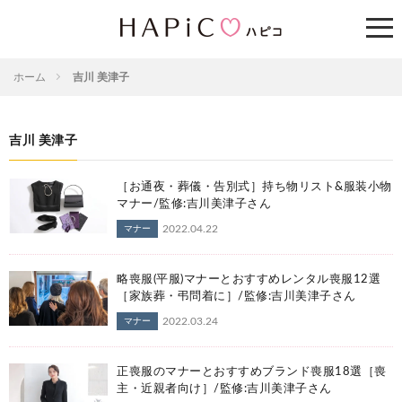
ホーム
吉川 美津子
吉川 美津子
［お通夜・葬儀・告別式］持ち物リスト&服装小物
マナー/監修:吉川美津子さん
2022.04.22
マナー
略喪服(平服)マナーとおすすめレンタル喪服12選
［家族葬・弔問着に］/監修:吉川美津子さん
2022.03.24
マナー
正喪服のマナーとおすすめブランド喪服18選［喪
主・近親者向け］/監修:吉川美津子さん