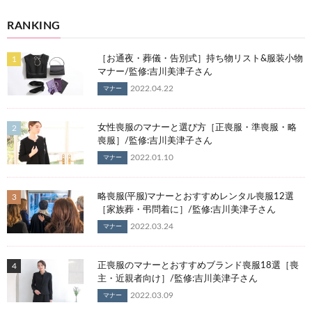
RANKING
［お通夜・葬儀・告別式］持ち物リスト&服装小物
マナー/監修:吉川美津子さん
2022.04.22
マナー
女性喪服のマナーと選び方［正喪服・準喪服・略
喪服］/監修:吉川美津子さん
2022.01.10
マナー
略喪服(平服)マナーとおすすめレンタル喪服12選
［家族葬・弔問着に］/監修:吉川美津子さん
2022.03.24
マナー
正喪服のマナーとおすすめブランド喪服18選［喪
主・近親者向け］/監修:吉川美津子さん
2022.03.09
マナー