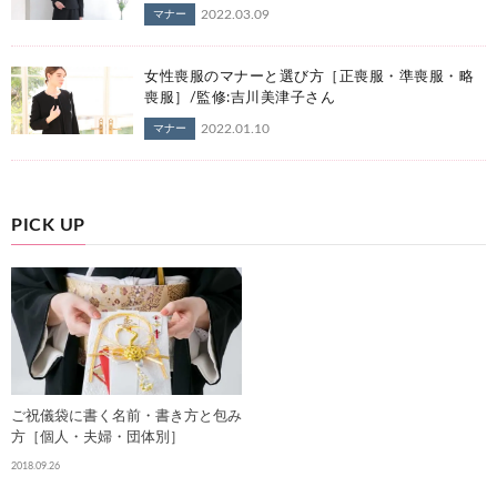
2022.03.09
マナー
女性喪服のマナーと選び方［正喪服・準喪服・略
喪服］/監修:吉川美津子さん
2022.01.10
マナー
PICK UP
ご祝儀袋に書く名前・書き方と包み
方［個人・夫婦・団体別］
2018.09.26