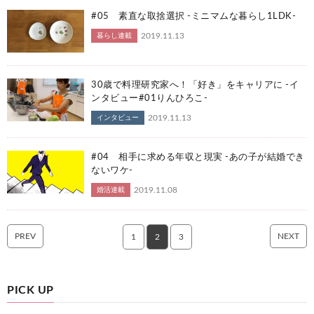
#05 素直な取捨選択 -ミニマムな暮らし1LDK-
2019.11.13
暮らし連載
30歳で料理研究家へ！「好き」をキャリアに -イ
ンタビュー#01りんひろこ-
2019.11.13
インタビュー
#04 相手に求める年収と現実 -あの子が結婚でき
ないワケ-
2019.11.08
婚活連載
PREV
NEXT
1
2
3
PICK UP