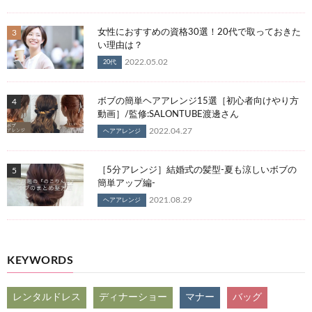
女性におすすめの資格30選！20代で取っておきた
い理由は？
2022.05.02
20代
ボブの簡単ヘアアレンジ15選［初心者向けやり方
動画］/監修:SALONTUBE渡邊さん
2022.04.27
ヘアアレンジ
［5分アレンジ］結婚式の髪型-夏も涼しいボブの
簡単アップ編-
2021.08.29
ヘアアレンジ
KEYWORDS
レンタルドレス
ディナーショー
マナー
バッグ