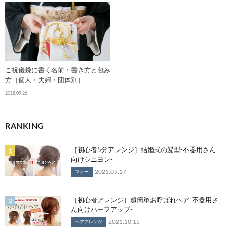
ご祝儀袋に書く名前・書き方と包み
方［個人・夫婦・団体別］
2018.09.26
RANKING
［初心者5分アレンジ］結婚式の髪型-不器用さん
向けシニヨン-
2021.09.17
マナー
［初心者アレンジ］超簡単お呼ばれヘア-不器用さ
ん向けハーフアップ-
2021.10.15
ヘアアレンジ