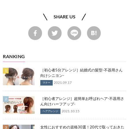
SHARE US
RANKING
［初心者5分アレンジ］結婚式の髪型-不器用さん
向けシニヨン-
2021.09.17
マナー
［初心者アレンジ］超簡単お呼ばれヘア-不器用さ
ん向けハーフアップ-
2021.10.15
ヘアアレンジ
女性におすすめの資格30選！20代で取っておきた