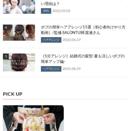
い理由は？
2022.05.02
20代
ボブの簡単ヘアアレンジ15選［初心者向けやり方
動画］/監修:SALONTUBE渡邊さん
2022.04.27
ヘアアレンジ
［5分アレンジ］結婚式の髪型-夏も涼しいボブの
簡単アップ編-
2021.08.29
ヘアアレンジ
PICK UP