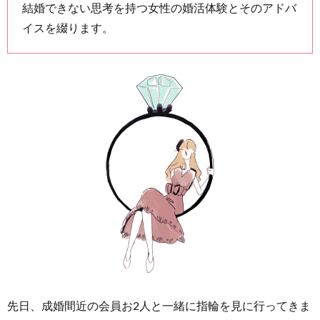
結婚できない思考を持つ女性の婚活体験とそのアドバ
1
イスを綴ります。
お見合
いの3
ヶ月ル
ール
2
お見合
いはス
タート
が違う
3
成婚ま
で進む
人、進
まない
人
先日、成婚間近の会員お2人と一緒に指輪を見に行ってきま