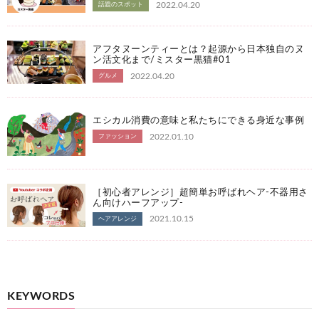
2022.04.20
話題のスポット
アフタヌーンティーとは？起源から日本独自のヌ
ン活文化まで/ミスター黒猫#01
2022.04.20
グルメ
エシカル消費の意味と私たちにできる身近な事例
2022.01.10
ファッション
［初心者アレンジ］超簡単お呼ばれヘア-不器用さ
ん向けハーフアップ-
2021.10.15
ヘアアレンジ
KEYWORDS