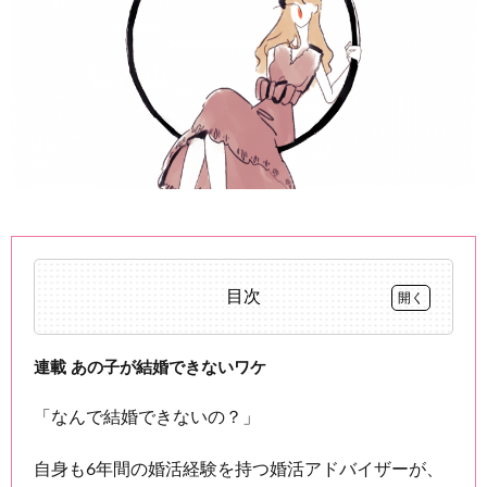
目次
0.0.1
連載 あの子が結婚できないワケ
連載
「なんで結婚できないの？」
あの子
が結婚
できな
自身も6年間の婚活経験を持つ婚活アドバイザーが、
いワケ