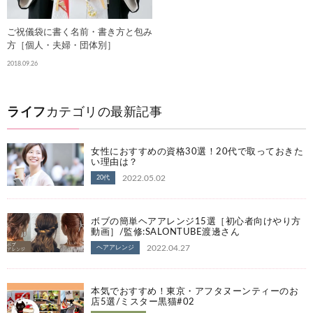
ご祝儀袋に書く名前・書き方と包み
方［個人・夫婦・団体別］
2018.09.26
ライフ
カテゴリの最新記事
女性におすすめの資格30選！20代で取っておきた
い理由は？
2022.05.02
20代
ボブの簡単ヘアアレンジ15選［初心者向けやり方
動画］/監修:SALONTUBE渡邊さん
2022.04.27
ヘアアレンジ
本気でおすすめ！東京・アフタヌーンティーのお
店5選/ミスター黒猫#02