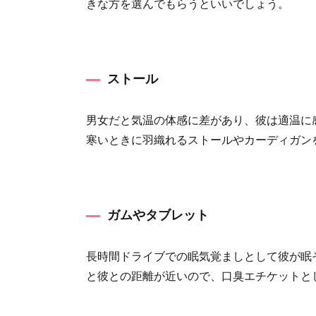
ット
きな方を選んでもらうといいでしょう。
1.4
音楽
2
ストール
ドライ
ブデー
男女だと気温の体感に差があり、彼は適温に
トの
「気配
寒いときに羽織れるストールやカーディガン
りリス
ト」は
コレ！
2.1
ガムやタブレット
欲しい
ものを
長時間ドライブでの眠気覚ましとして彼が眠
とって
あげる
と彼との距離が近いので、口臭エチケットと
2.2