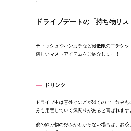
1
ドライ
ブデー
ドライブデートの「持ち物リ
トの
「持ち
物リス
ト」は
ティッシュやハンカチなど最低限のエチケッ
コレ！
嬉しいマストアイテムをご紹介します！
1.1
ドリン
ク
ドリンク
1.2
ストー
ル
ドライブ中は意外とのどが渇くので、飲みも
分も用意していく気配りがあると喜ばれます
1.3
ガムや
彼の飲み物の好みがわからない場合は、お茶
タブレ