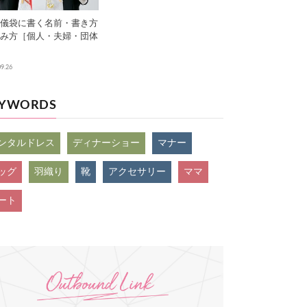
儀袋に書く名前・書き方
み方［個人・夫婦・団体
09.26
EYWORDS
ンタルドレス
ディナーショー
マナー
ッグ
羽織り
靴
アクセサリー
ママ
ート