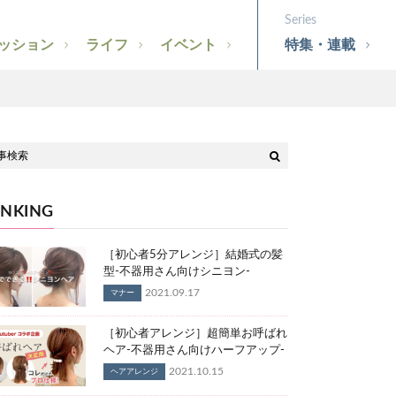
ッション
ライフ
イベント
特集・連載
NKING
［初心者5分アレンジ］結婚式の髪
型-不器用さん向けシニヨン-
2021.09.17
マナー
［初心者アレンジ］超簡単お呼ばれ
ヘア-不器用さん向けハーフアップ-
2021.10.15
ヘアアレンジ