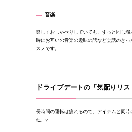
地図を
みるな
どナビ
音楽
をサポ
ート
楽しくおしゃべりしていても、ずっと同じ環
2.3
時にお互いの音楽の趣味の話など会話のきっ
お礼を
スメです。
する配
慮
2.4
車はキ
レイに
ドライブデートの「気配りリ
使う
3
気配り
長時間の運転は疲れるので、アイテムと同時
アイテ
ね。v
ムと気
遣いで