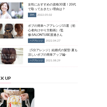
女性におすすめの資格30選！20代
で取っておきたい理由は？
2022.05.02
20代
ボブの簡単ヘアアレンジ15選［初
心者向けやり方動画］/監
修:SALONTUBE渡邊さん
2022.04.27
ヘアアレンジ
［5分アレンジ］結婚式の髪型-夏も
涼しいボブの簡単アップ編-
2021.08.29
ヘアアレンジ
CK UP