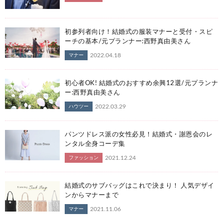
初参列者向け！結婚式の服装マナーと受付・スピ
ーチの基本/元プランナー:西野真由美さん
2022.04.18
マナー
初心者OK! 結婚式のおすすめ余興12選/元プランナ
ー:西野真由美さん
2022.03.29
ハウツー
パンツドレス派の女性必見！結婚式・謝恩会のレ
ンタル全身コーデ集
2021.12.24
ファッション
結婚式のサブバッグはこれで決まり！ 人気デザイ
ンからマナーまで
2021.11.06
マナー