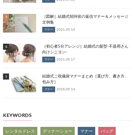
［図解］結婚式招待状の返信マナー＆メッセージ
文例集
2021.09.14
マナー
［初心者5分アレンジ］結婚式の髪型-不器用さん
向けシニヨン-
2021.09.17
マナー
結婚式ご祝儀袋マナーまとめ［選び方、書き方、
包み方］
2018.09.14
マナー
KEYWORDS
レンタルドレス
ディナーショー
マナー
バッグ