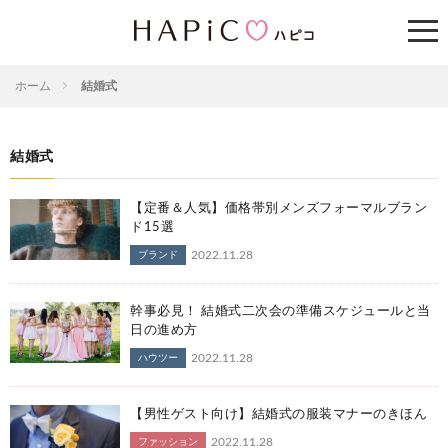
ホーム
結婚式
結婚式
【定番＆人気】価格帯別メンズフォーマルブラン
ド15選
2022.11.28
ブランド
幹事必見！ 結婚式二次会の準備スケジュールと当
日の進め方
2022.11.28
ハウツー
【男性ゲスト向け】結婚式の服装マナーのきほん
2022.11.28
ファッション