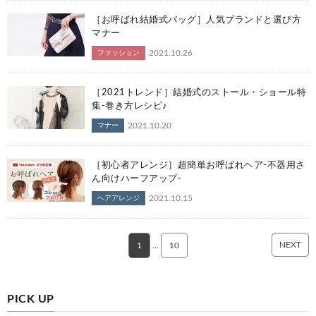
［お呼ばれ結婚式バッグ］人気ブランドと選び方
マナー
2021.10.26
ファッション
［2021トレンド］結婚式のストール・ショール特
集-巻き方レシピ♪
2021.10.20
マナー
［初心者アレンジ］超簡単お呼ばれヘア-不器用さ
ん向けハーフアップ-
2021.10.15
ヘアアレンジ
NEXT
1
…
10
PICK UP