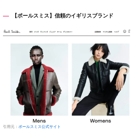
高品質
スーツ
【ポールスミス】信頼のイギリスブランド
4
セレク
トショ
ップ系
｜トレ
ンドの
日本ブ
ランド
4.1
【ユナ
イテッ
ド・ア
ロー
ズ】多
彩なブ
ランド
引用元：
ポールスミス公式サイト
を取り