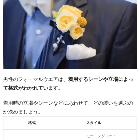
おしゃ
れなメ
ンズフ
ォーマ
ルブラ
ンドお
すすめ
15選
3
ハイブ
ランド
男性のフォーマルウエアは、
着用するシーンや立場によっ
入門系
て格式がわかれています。
｜大人
のフォ
ーマル
着用時の立場やシーンなどにあわせて、どの装いを選ぶの
シーン
か決めましょう。
に間違
いなし
格式
スタイル
3.1
モーニングコート