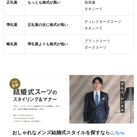
【ポー
正礼装
もっとも格式が高い
燕尾服
ルスミ
タキシード
ス】信
頼のイ
ディレクターズスーツ
準礼装
正礼装の次に格式が高い
ギリス
タキシード
ブラン
ド
ブラックスーツ
略礼装
準礼装よりも格式が低い
ダークスーツ
3.2
【タケ
オキク
チ】ワ
ールド
の代表
的ブラ
ンド
3.3
【ブラ
ックレ
おしゃれなメンズ結婚式スタイルを探すなら
こちら
ーベ