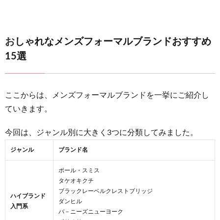
ル・ク
レスト
ブリッ
ジ】ト
おしゃれなメンズフォーマルブランドおすすめ
ラッド
15選
を基本
に現代
的な要
素も
ここからは、メンズフォーマルブランドを一挙にご紹介し
3.4
ていきます。
【ダン
ヒル】
今回は、ジャンル別に大きく3つに分類してみました。
ロンド
ンの伝
ジャンル
ブランド名
統的な
確固た
ポール・スミス
るブラ
タケオキクチ
ンド
ブラックレーベルクレストブリッジ
ハイブランド
ダンヒル
入門系
3.5
バ－ニーズニューヨーク