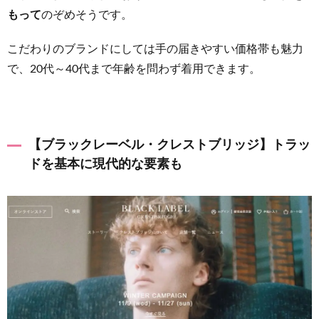
服を楽
もって
のぞめそうです。
しむ
5.2
こだわりのブランドにしては手の届きやすい価格帯も魅力
【洋服
で、20代～40代まで年齢を問わず着用できます。
の青
山】多
彩なフ
ォーマ
ルウエ
【ブラックレーベル・クレストブリッジ】トラッ
アが自
ドを基本に現代的な要素も
慢
5.3
【AOKI（ア
オキ）】全
国に店舗展
開で身近な
存在
5.4