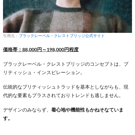
【THE SUIT
COMPANY】
2つのスタイ
ルから選べ
るフォーマ
ル
引用元：
ブラックレーベル・クレストブリッジ公式サイト
5.5
価格帯：88,000円～198,000円程度
【ORIHIKA】
上品で深みの
ブラックレーベル・クレストブリッジのコンセプトは、ブ
あるブラック
フォーマルス
リティッシュ・インスピレーション。
ーツ
伝統的なブリティッシュトラッドを基本としながらも、現
6
代的な要素もプラスされておりトレンドも逃しません。
メンズ
フォー
デザインのみならず、
着心地や機能性もかねそなていま
マルの
礼服｜
す。
Cariru
ならセ