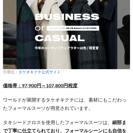
ロッパ
の融合
5
スーツ
量販店
系｜充
実なラ
インナ
ップの
スーツ
ブラン
引用元：
タケオキクチ公式サイト
ド
価格帯：97,900円～107,800円程度
5.1
【スー
ワールドが展開するタケオキクチには、素材にもこだわっ
ツセレ
たフォーマルスーツが用意されています。
クト】
ビジネ
スシー
タキシードクロスを使用したフォーマルスーツは、
細部ま
ンでも
で丁寧に仕立てられており、フォーマルシーンにも自信を