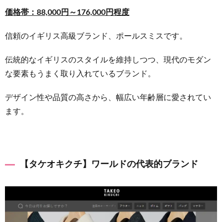
そろえ
価格帯：88,000円～176,000円程度
るセレ
クトシ
ョップ
信頼のイギリス高級ブランド、ポールスミスです。
4.2
伝統的なイギリスのスタイルを維持しつつ、現代のモダン
【トゥ
な要素もうまく取り入れているブランド。
モロー
ラン
デザイン性や品質の高さから、幅広い年齢層に愛されてい
ド】日
本のオ
ます。
リジナ
ルブラ
ンド
4.3
【タケオキクチ】ワールドの代表的ブランド
【ビー
ムス
F】ア
メリカ
とヨー