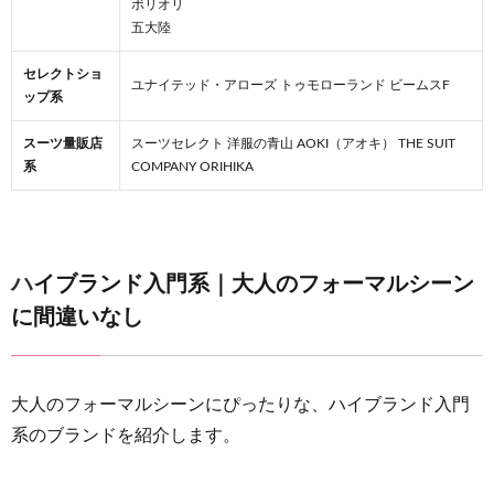
ボリオリ
【バー
五大陸
ニーズ
ニュー
セレクトショ
ヨー
ユナイテッド・アローズ トゥモローランド ビームスF
ップ系
ク】ア
メリカ
スーツ量販店
スーツセレクト 洋服の青山 AOKI（アオキ） THE SUIT
の高級
系
COMPANY ORIHIKA
百貨店
3.6
【ボリ
オリ】
ハイブランド入門系｜大人のフォーマルシーン
伝統と
革新の
に間違いなし
ブラン
ド
3.7
大人のフォーマルシーンにぴったりな、ハイブランド入門
【五大
系のブランドを紹介します。
陸】日
本発の