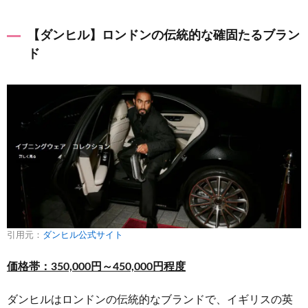
ットで
レンタ
ルでき
【ダンヒル】ロンドンの伝統的な確固たるブラン
る！
ド
引用元：
ダンヒル公式サイト
価格帯：350,000円～450,000円程度
ダンヒルはロンドンの伝統的なブランドで、イギリスの英