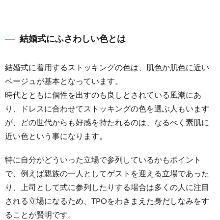
2
NGな
ストッ
結婚式にふさわしい色とは
キング
2.1
結婚式に着用するストッキングの色は、肌色か肌色に近い
黒のス
ベージュが基本となっています。
トッキ
時代とともに個性を出すのも良しとされている風潮にあ
ング
り、ドレスに合わせてストッキングの色を選ぶ人もいます
2.2
が、どの世代からも好感を持たれるのは、なるべく素肌に
セクシ
近い色という事になります。
ーなス
トッキ
特に自分がどういった立場で参列しているかもポイント
ング
で、例えば親族の一人としてゲストを迎える立場であった
2.3
り、上司として式に参列したりする場合は多くの人に注目
タイツ
される立場になるため、TPOをわきまえた身だしなみをす
3
ることが賢明です。