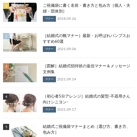
ご祝儀袋に書く名前・書き方と包み方［個人・夫
婦・団体別］
2018.09.26
マナー
［結婚式の靴マナー］最新・お呼ばれパンプスお
すすめ60選
2021.09.06
マナー
［図解］結婚式招待状の返信マナー＆メッセージ
文例集
2021.09.14
マナー
［初心者5分アレンジ］結婚式の髪型-不器用さん
向けシニヨン-
2021.09.17
マナー
結婚式ご祝儀袋マナーまとめ［選び方、書き方、
包み方］