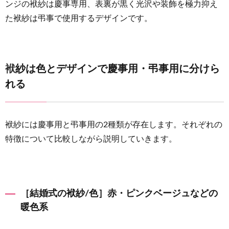
ンクベ
ンジの袱紗は慶事専用、表裏が黒く光沢や装飾を極力抑え
ージュ
た袱紗は弔事で使用するデザインです。
などの
暖色系
2.2
袱紗は色とデザインで慶事用・弔事用に分けら
［結婚
式の袱
れる
紗/デ
ザイ
ン］縁
起物の
袱紗には慶事用と弔事用の2種類が存在します。それぞれの
刺繍や
特徴について比較しながら説明していきます。
ビジュ
ー飾り
付き
2.3
［結婚式の袱紗/色］赤・ピンクベージュなどの
［結婚
暖色系
式の袱
紗/素