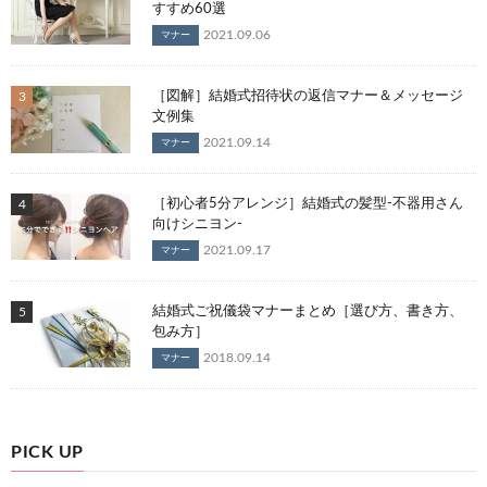
すすめ60選
2021.09.06
マナー
［図解］結婚式招待状の返信マナー＆メッセージ
文例集
2021.09.14
マナー
［初心者5分アレンジ］結婚式の髪型-不器用さん
向けシニヨン-
2021.09.17
マナー
結婚式ご祝儀袋マナーまとめ［選び方、書き方、
包み方］
2018.09.14
マナー
PICK UP