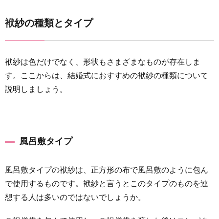
6.2
ご祝儀
袱紗の種類とタイプ
袋の選
び方・
書き方
袱紗は色だけでなく、形状もさまざまなものが存在しま
6.3
す。ここからは、結婚式におすすめの袱紗の種類について
ご祝儀
説明しましょう。
袋の渡
し方
7
袱紗の
風呂敷タイプ
マナー
を押さ
えて出
風呂敷タイプの袱紗は、正方形の布で風呂敷のように包ん
席しよ
で使用するものです。袱紗と言うとこのタイプのものを連
う
想する人は多いのではないでしょうか。