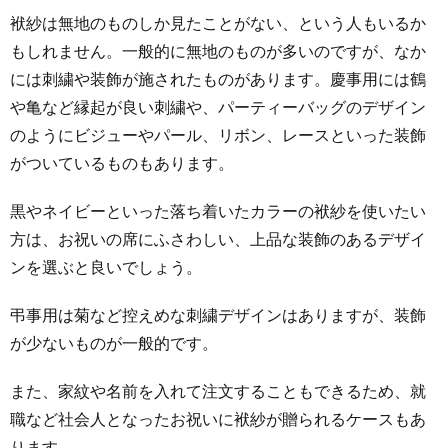
風呂敷
袱紗は無地のものしか見たことがない、という人もいるか
タイプ
もしれません。一般的に無地のものが多いのですが、なか
3.2
には刺繍や装飾が施されたものがあります。慶事用には鶴
爪付き
や亀など縁起が良い刺繍や、パーティーバッグのデザイン
タイプ
のようにビジューやパール、リボン、レースといった装飾
3.3
がついているものもあります。
台付き
タイプ
黒やネイビーといった落ち着いたカラーの袱紗を使いたい
3.4
方は、お祝いの席にふさわしい、上品な装飾のあるデザイ
金封タ
ンを選ぶと良いでしょう。
イプ
弔事用は菊など控えめな刺繍デザインはありますが、装飾
4
が少ないものが一般的です。
結婚式
で使う
また、家紋や名前を入れて注文することもできるため、就
袱紗は
どこで
職など社会人となったお祝いに袱紗が贈られるケースもあ
買える
ります。