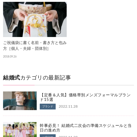
ご祝儀袋に書く名前・書き方と包み
方［個人・夫婦・団体別］
2018.09.26
結婚式
カテゴリの最新記事
【定番＆人気】価格帯別メンズフォーマルブラン
ド15選
2022.11.28
ブランド
幹事必見！ 結婚式二次会の準備スケジュールと当
日の進め方