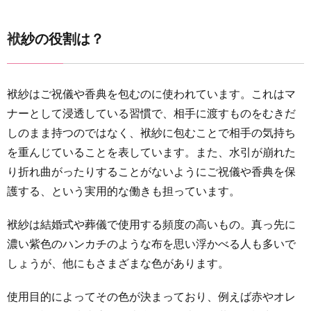
袱紗の
役割
袱紗の役割は？
は？
2
袱紗は
袱紗はご祝儀や香典を包むのに使われています。これはマ
色とデ
ナーとして浸透している習慣で、相手に渡すものをむきだ
ザイン
しのまま持つのではなく、袱紗に包むことで相手の気持ち
で慶事
用・弔
を重んじていることを表しています。また、水引が崩れた
事用に
り折れ曲がったりすることがないようにご祝儀や香典を保
分けら
護する、という実用的な働きも担っています。
れる
2.1
袱紗は結婚式や葬儀で使用する頻度の高いもの。真っ先に
［結婚
濃い紫色のハンカチのような布を思い浮かべる人も多いで
式の袱
しょうが、他にもさまざまな色があります。
紗/
色］
使用目的によってその色が決まっており、例えば赤やオレ
赤・ピ