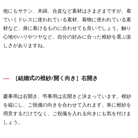
代用に
なるも
他にもサテン、木綿、合皮など素材はさまざまですが、着
のと
ていくドレスに使われている素材、着物に使われている素
は？
材など、身に着けるものに合わせても良いでしょう。触り
6
心地やハリやツヤなど、自分の好みに合った袱紗を選ぶ楽
スマー
しさがありますね。
トに渡
そう！
ご祝儀
に関す
るきほ
［結婚式の袱紗/開く向き］右開き
んマナ
ー
慶事用は右開き、弔事用は左開きと決まっています。袱紗
6.1
を縦にし、ご祝儀の向きを合わせて入れます。単に袱紗を
お札に
用意するだけでなく、ご祝儀を入れる向きにも気を付けま
ついて
しょう。
のマナ
ー