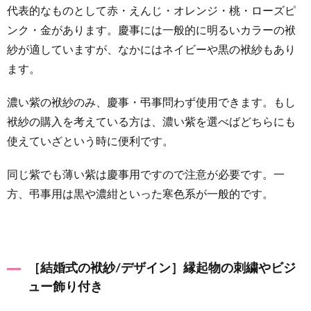
材］地
代表的なものとして赤・えんじ・オレンジ・桃・ローズピ
味すぎ
ンク・金があります。慶事には一般的に明るいカラーの袱
ずカジ
ュアル
紗が適していますが、なかにはネイビーや黒の袱紗もあり
すぎな
ます。
い
2.4
濃い紫の袱紗のみ、慶事・弔事問わず使用できます。もし
［結婚
袱紗の購入を考えている方は、濃い紫を選べばどちらにも
式の袱
使えていざという時に便利です。
紗/開
く向
同じ紫でも薄い紫は慶事用ですので注意が必要です。一
き］右
方、弔事用は黒や濃紺といった寒色系が一般的です。
開き
3
袱紗の
種類と
［結婚式の袱紗/デザイン］縁起物の刺繍やビジ
タイプ
ュー飾り付き
3.1