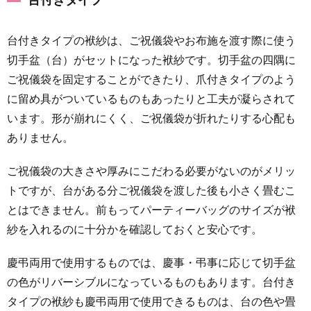
台付きタイプ
台付きタイプの袱紗は、ご祝儀袋やお布施を渡す際に使う
切手盆（台）がセットになった袱紗です。切手盆の四隅に
ご祝儀袋を固定することができたり、爪付きタイプのよう
に留め具がついているものもあったりと工夫が凝らされて
います。形が崩れにくく、ご祝儀袋が折れたりする心配も
ありません。
ご祝儀袋の大きさや厚みにこだわる必要がないのがメリッ
トですが、台がある分ご祝儀袋を渡した後も小さく畳むこ
とはできません。前もってパーティーバッグのサイズが袱
紗を入れるのに十分かを確認しておくと安心です。
慶弔両用で使用するものでは、慶事・弔事に応じて切手盆
の色がリバーシブルになっているものもあります。台付き
タイプの袱紗も慶弔両用で使用できるものは、台の色や畳