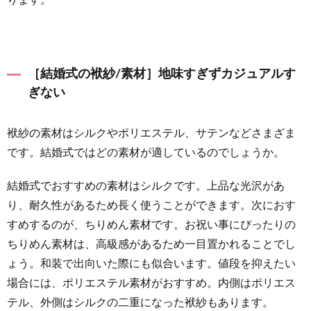
4.1
レンタ
ルがで
きる！
［結婚式の袱紗/素材］地味すぎずカジュアルす
結婚式
ぎない
おすす
めの袱
紗
袱紗の素材はシルクやポリエステル、サテンなどさまざま
4.2
です。結婚式ではどの素材が適しているのでしょうか。
時間が
結婚式でおすすめの素材はシルクです。上品な光沢があ
ないと
きには
り、耐久性があるため長く使うことができます。次におす
100均
すめするのが、ちりめん素材です。お祝い事にぴったりの
やドラ
ちりめん素材は、高級感があるため一目置かれることでし
ッグス
トアへ
ょう。和装で出向いた際にも似合います。値段を抑えたい
場合には、ポリエステル素材がおすすめ。内側はポリエス
5
テル、外側はシルクの二重になった袱紗もあります。
袱紗の