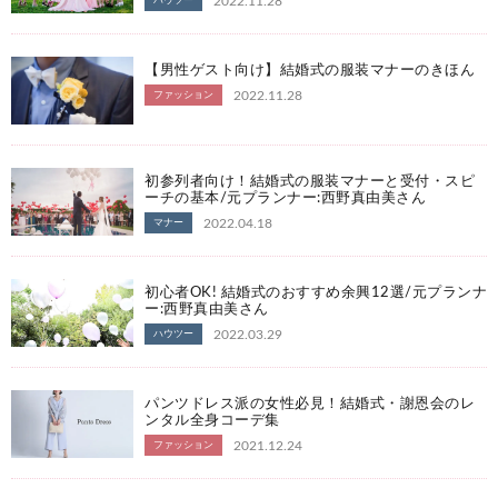
2022.11.28
ハウツー
【男性ゲスト向け】結婚式の服装マナーのきほん
2022.11.28
ファッション
初参列者向け！結婚式の服装マナーと受付・スピ
ーチの基本/元プランナー:西野真由美さん
2022.04.18
マナー
初心者OK! 結婚式のおすすめ余興12選/元プランナ
ー:西野真由美さん
2022.03.29
ハウツー
パンツドレス派の女性必見！結婚式・謝恩会のレ
ンタル全身コーデ集
2021.12.24
ファッション